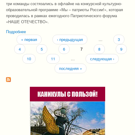
три команды состязались в офлайне на конкурсной культурно-
образовательной программе «Мы – патриоты России!», которая
проводилась в рамках ежегодного Патриотического форума
«НАШЕ ОТЕЧЕСТВО».
Подробнее
о Пост-релиз : Традиционная встреча в Анапе состоялась!
« первая
‹ предыдущая
…
3
Страницы
4
5
6
7
8
9
10
11
…
следующая ›
последняя »