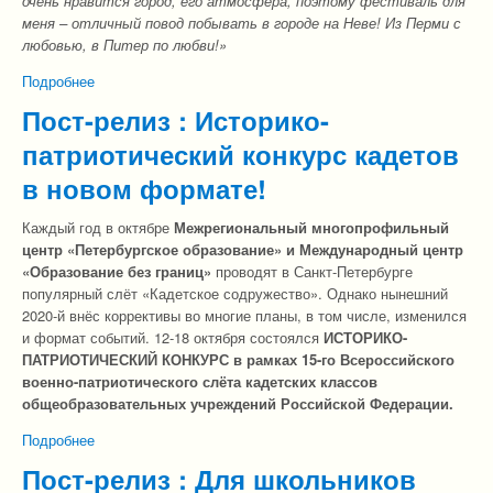
очень нравится город, его атмосфера, поэтому фестиваль для
меня – отличный повод побывать в городе на Неве! Из Перми с
любовью, в Питер по любви!»
Подробнее
о Пост-релиз : На Фестиваль в Питер – по любви!
Пост-релиз : Историко-
патриотический конкурс кадетов
в новом формате!
Каждый год в октябре
Межрегиональный многопрофильный
центр «Петербургское образование» и Международный центр
«Образование без границ»
проводят в Санкт-Петербурге
популярный слёт «Кадетское содружество». Однако нынешний
2020-й внёс коррективы во многие планы, в том числе, изменился
и формат событий. 12-18 октября состоялся
ИСТОРИКО-
ПАТРИОТИЧЕСКИЙ КОНКУРС в
рамках 15-го Всероссийского
военно-патриотического слёта кадетских классов
общеобразовательных учреждений Российской Федерации.
Подробнее
о Пост-релиз : Историко-патриотический конкурс кадетов в
новом формате!
Пост-релиз : Для школьников