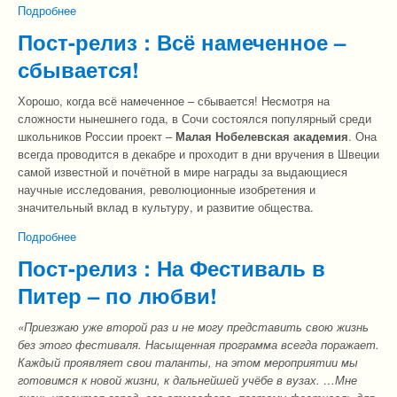
Подробнее
о Пост-релиз : Интеллектуальная неделя – успешный
старт нового года!
Пост-релиз : Всё намеченное –
сбывается!
Хорошо, когда всё намеченное – сбывается! Несмотря на
сложности нынешнего года, в Сочи состоялся популярный среди
школьников России проект –
Малая Нобелевская академия
. Она
всегда проводится в декабре и проходит в дни вручения в Швеции
самой известной и почётной в мире награды за выдающиеся
научные исследования, революционные изобретения и
значительный вклад в культуру, и развитие общества.
Подробнее
о Пост-релиз : Всё намеченное – сбывается!
Пост-релиз : На Фестиваль в
Питер – по любви!
«Приезжаю уже второй раз и не могу представить свою жизнь
без этого фестиваля. Насыщенная программа всегда поражает.
Каждый проявляет свои таланты, на этом мероприятии мы
готовимся к новой жизни, к дальнейшей учёбе в вузах. …Мне