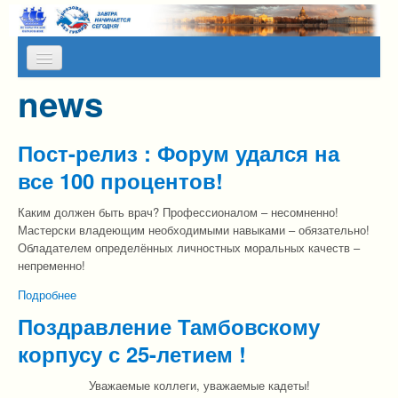
Skip to content
Skip to navigation
news
О НАС
КАЛЕНДАРЬ МЕРОПРИЯТИЙ
Пост-релиз : Форум удался на
ПРЕСС-СЛУЖБА
все 100 процентов!
АЛЬМАНАХ МИР
Каким должен быть врач? Профессионалом – несомненно!
Мастерски владеющим необходимыми навыками – обязательно!
ПРОГРАММЫ НА КАНИКУЛЫ
Обладателем определённых личностных моральных качеств –
непременно!
ОТЗЫВЫ
Подробнее
о Пост-релиз : Форум удался на все 100 процентов!
ФОТОГАЛЕРЕИ
Поздравление Тамбовскому
корпусу с 25-летием !
Уважаемые коллеги, уважаемые кадеты!