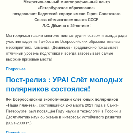
Межрегиональный многопрофильный центр
«Петербургское образование»
поздравляет Кадетский корпус имени Героя Советского
Союза лётчика-космонавта СССР
Л.С. Дёмина с 25-летием!
Мы гордимся нашим многолетним сотрудничеством и всегда рады
участию кадет из Тамбова во Всероссийских образовательных
мероприятиях. Команда «Дёминцев» традиционно показывает
отличный уровень подготовки и всегда завоёвывает самые
высокие призовые места!
Подробнее
о Поздравление Тамбовскому корпусу с 25-летием !
Пост-релиз : УРА! Слёт молодых
полярников состоялся!
8-й Всероссийский экологический слёт юных полярников
«Наша планета»,
состоявшийся 2–6 марта 2021 года в Санкт-
Петербурге, был посвящён Году науки и технологий в России и
Десятилетию наук об океане в интересах устойчивого развития
(2021-2030 гг.).
Подробнее
о Пост-релиз : УРА! Слёт молодых полярников состоялся!