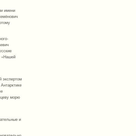
ии имени
Семёнович
отому
ного-
аевич
усские
м «Нашей
й экспертом
 Антарктике
ле
нцеву морю
вательные и
сновательно.