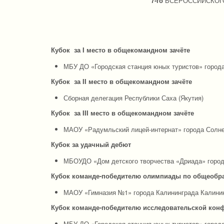
7-го
ВСЕРОССИЙСКОГ
Кубок за I место в общекомандном зачёте
МБУ ДО «Городская станция юных туристов» город
Кубок за I
I
место в общекомандном зачёте
Сборная делегация Республики Саха (Якутия)
Кубок за
II
I место в общекомандном зачёте
МАОУ «Радумльский лицей-интернат» города Солне
Кубок за удачный дебют
МБОУДО «Дом детского творчества «Дриада» город
Кубок команде-победителю олимпиады по общеобр
МАОУ «Гимназия №1» города Калининграда Калинин
Кубок команде-победителю исследовательской кон
МБУ ДО «Городская станция юных туристов» город