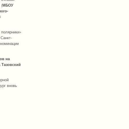
 (
МБОУ
ого-
8
 полярники»
 Санкт-
 номинации
ов на
 Тазовский
ерной
бург вновь