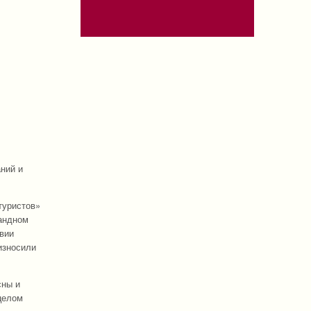
ний и
туристов»
мандном
твии
износили
сны и
целом