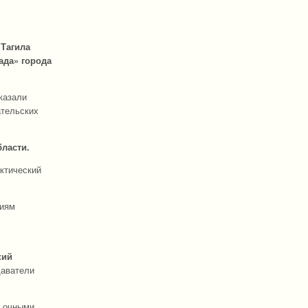
 Тагила
ада» города
казали
ательских
ласти.
ктический
циям
кий
даватели
и очными