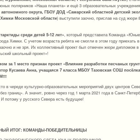
а юных полярников «Наша планета» и ещё 3 образовательных учреждения
 автономного округа, ГБОУ ДОД «Самарский областной детский экол
 Химки Московской области
) выступили заочно, прислав на суд жюри 
арктиды среди детей 5-12 лет»
, который представила Команда «Юные
ода Химки. С учетом возраста ребята не смогли в этом году приехать в
 заочно и не зря. Их коллективный проект был отмечен жюри дипломом в
ьский школьный проект»!
м за 1 место признан проект «Влияние разработки песчаных грунт
втор Кусаева Анна, учащаяся 7 класса МБОУ Тазовская СОШ посёлка
!!!
то в череде культурно-образовательных мероприятий двух центров Сев
ез границ». А значит, ровно через год 1 марта 2021 года в Санкт-Петер
. И потому у русского Севера есть будущее!
ЫЙ ИТОГ: КОМАНДЫ-ПОБЕДИТЕЛЬНИЦЫ