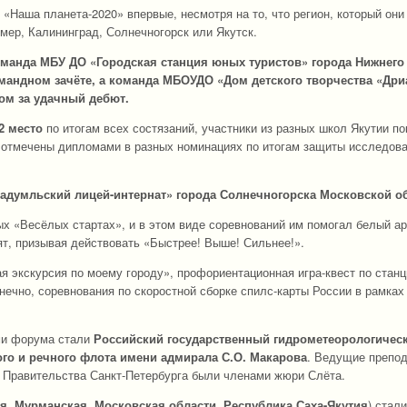
«Наша планета-2020» впервые, несмотря на то, что регион, который они
мер, Калининград, Солнечногорск или Якутск.
манда МБУ ДО «Городская станция юных туристов» города Нижнего
мандном зачёте, а команда МБОУДО «Дом детского творчества «Дри
ом за удачный дебют.
2 место
по итогам всех состязаний, участники из разных школ Якутии по
 отмечены дипломами в разных номинациях по итогам защиты исследов
адумльский лицей-интернат»
города Солнечногорска Московской об
ых «Весёлых стартах», и в этом виде соревнований им помогал белый ар
ят, призывая действовать «Быстрее! Выше! Сильнее!».
я экскурсия по моему городу», профориентационная игра-квест по стан
онечно, соревнования по скоростной сборке спилс-карты России в рамках
и форума стали
Российский государственный гидрометеорологичес
го и речного флота имени адмирала С.О. Макарова
. Ведущие препо
и Правительства Санкт-Петербурга были членами жюри Слёта.
я, Мурманская, Московская области, Республика Саха-Якутия
) стал