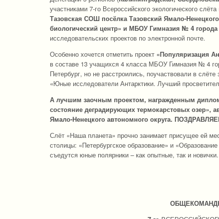
участниками 7-го Всероссийского экологического слёт
Тазовская СОШ посёлка Тазовский Ямало-Ненецкого
биологический центр» и МБОУ Гимназия № 4 города
исследовательских проектов по электронной почте.
Особенно хочется отметить проект
«Популяризация Ант
в составе 13 учащихся 4 класса МБОУ Гимназия № 4 гор
Петербург, но не расстроились, поучаствовали в слёте
«Юные исследователи Антарктики. Лучший просветител
А лучшим заочным проектом, награжденным дипломо
состояние деградирующих термокарстовых озер», а
Ямало-Ненецкого автономного округа. ПОЗДРАВЛЯЕМ
Слёт «Наша планета» прочно занимает присущее ей мес
столицы: «Петербургское образование» и «Образование б
съедутся юные полярники ­– как опытные, так и новички
ОБЩЕКОМАНДН