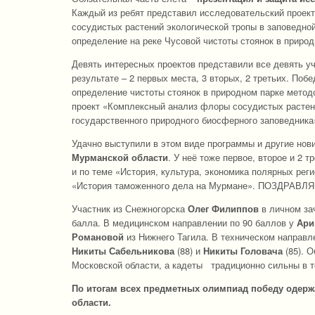
Каждый из ребят представил исследовательский проект,
сосудистых растений экологической тропы в заповедной
определение на реке Чусовой чистоты стоянок в приро
Девять интересных проектов представили все девять уч
результате – 2 первых места, 3 вторых, 2 третьих. Поб
определение чистоты стоянок в природном парке метод
проект «Комплексный анализ флоры сосудистых растени
государственного природного биосферного заповедни
Удачно выступили в этом виде программы и другие нов
Мурманской области
. У неё тоже первое, второе и 2 
и по теме «История, культура, экономика полярных рег
«История таможенного дела на Мурмане». ПОЗДРАВЛ
Участник из Снежногорска
Олег Филиппов
в личном за
балла. В медицинском направлении по 90 баллов у
Ари
Романовой
из Нижнего Тагила. В техническом направл
Никиты Сабельникова
(88) и
Никиты Головача
(85). 
Московской области, а кадеты традиционно сильны в те
По итогам всех предметных олимпиад победу одер
области.