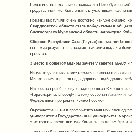
Большинство школьников приехали в Петербург на слёт 
представляли, мог быть опытным участником, как напри
Новички выступили очень достойно: как уже сказано,
ко
Свердловской области
стала
победителем
в общеко
Снежногорска Мурманской области награждена Кубк
Сборная Республики Саха (Якутия) заняла почётное
неплохие результаты в предметных олимпиадах и были
проектов.
3 место
в общекомандном зачёте у
кадетов МАОУ «Р
На слёте участники также мерились силами в спортивн
Мишка (аниматор) – он подзадоривал, подбадривал реб
Интересно прошёл конкурс видеороликов «Экологическа
«Гардемарины, вперёд!» на тему освоения Арктики и, к
Федеральной программы «Знаю Россию».
Образовательными и профориентационными площадкам
университет
и
Государственный университет морско
этих вузов и представители Комитета по делам Арктик
Делегации 5 регионов (
Калининградская, Свердловска