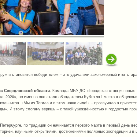
рум и становится победителем – это удача или закономерный итог стара
ла Свердловской области
. Команда МБУ ДО «Городская станция юных 
а–2020», но именно она стала обладателем Кубка за I место в общеко
ольников. «Мы из Тагила и в этом наша сила!» – прозвучало в приветс
нды». И этому слогану веришь – с такой убеждённостью и гордостью про
Петербурге, по традиции он начинается первого марта в первый день ве
сторией, научными открытиями, достижениями полярных экспедиций и в 