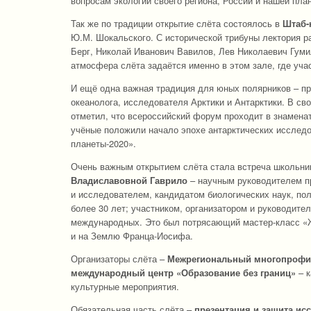
вопросам экологии своего региона, России и нашей пла
Так же по традиции открытие слёта состоялось в
Штаб-
Ю.М. Шокальского. С исторической трибуны лектория р
Берг, Николай Иванович Вавилов, Лев Николаевич Гуми
атмосфера слёта задаётся именно в этом зале, где уча
И ещё одна важная традиция для юных полярников – п
океанолога, исследователя Арктики и Антарктики. В св
отметил, что всероссийский форум проходит в знаменат
учёные положили начало эпохе антарктических исслед
планеты-2020».
Очень важным открытием слёта стала встреча школьник
Владиславовной Гаврило
– научным руководителем п
и исследователем, кандидатом биологических наук, пол
более 30 лет; участником, организатором и руководите
международных. Это был потрясающий мастер-класс «Ж
и на Землю Франца-Иосифа.
Организаторы слёта –
Межрегиональный многопрофиль
международный центр «Образование без границ»
– к
культурные мероприятия.
Обязательная часть слёта –
презентация и защита ис