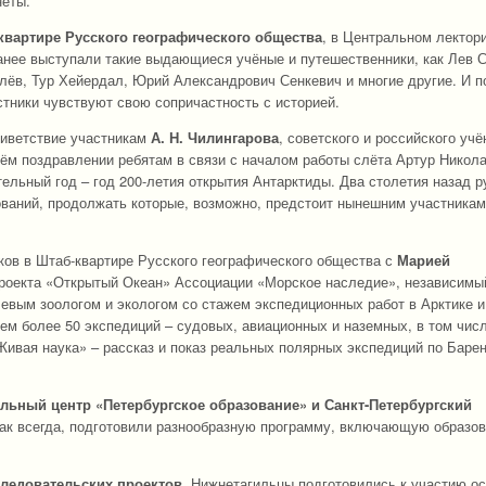
неты.
квартире Русского географического общества
, в Центральном лектор
анее выступали такие выдающиеся учёные и путешественники, как Лев 
лёв, Тур Хейердал, Юрий Александрович Сенкевич и многие другие. И п
стники чувствуют свою сопричастность с историей.
риветствие участникам
А. Н. Чилингарова
, советского и российского учё
оём поздравлении ребятам в связи с началом работы слёта Артур Никол
ельный год – год 200-летия открытия Антарктиды. Два столетия назад р
ований, продолжать которые, возможно, предстоит нынешним участника
ов в Штаб-квартире Русского географического общества с
Марией
роекта «Открытый Океан» Ассоциации «Морское наследие», независимы
евым зоологом и экологом со стажем экспедиционных работ в Арктике и
лем более 50 экспедиций – судовых, авиационных и наземных, в том чис
ивая наука» – рассказ и показ реальных полярных экспедиций по Баре
ный центр «Петербургское образование» и Санкт-Петербургский
ак всегда, подготовили разнообразную программу, включающую образо
следовательских проектов
. Нижнетагильцы подготовились к участию о