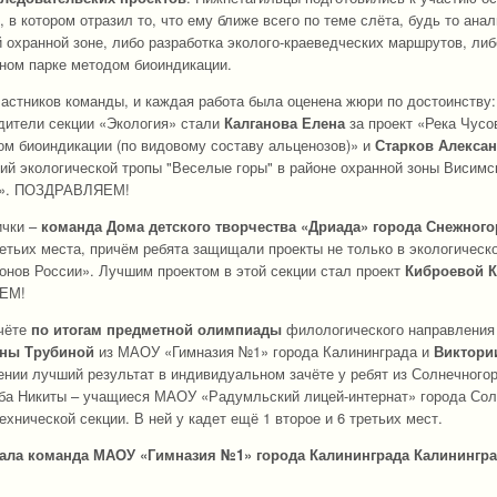
 в котором отразил то, что ему ближе всего по теме слёта, будь то ана
 охранной зоне, либо разработка эколого-краеведческих маршрутов, либ
дном парке методом биоиндикации.
астников команды, и каждая работа была оценена жюри по достоинству:
едители секции «Экология» стали
Калганова Елена
за проект «Река Чусо
ом биоиндикации (по видовому составу альценозов)» и
Старков Алекса
й экологической тропы "Веселые горы" в районе охранной зоны Висимс
ка». ПОЗДРАВЛЯЕМ!
ички –
команда Дома детского творчества «Дриада» города Снежного
третьих места, причём ребята защищали проекты не только в экологическо
ионов России». Лучшим проектом в этой секции стал проект
Киброевой 
ЯЕМ!
чёте
по итогам предметной олимпиады
филологического направления
ны Трубиной
из МАОУ «Гимназия №1» города Калининграда и
Виктори
ении лучший результат в индивидуальном зачёте у ребят из Солнечногор
Оба Никиты – учащиеся МАОУ «Радумльский лицей-интернат» города Сол
хнической секции. В ней у кадет ещё 1 второе и 6 третьих мест.
жала команда МАОУ «Гимназия №1» города Калининграда Калинингр