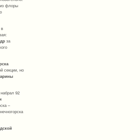
лиз флоры
о
 в
вая:
ндр
за
кого
рска
й секции, но
Карины
 набрал 92
и
ска –
нечногорска
адской