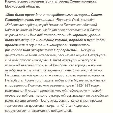
Радумльского лицея-интерната города Солнечногорска
Московской области
.
«Это были яркие дни и непередаваемые эмоции… Санкт-
Петербург очень красивый!»
(Воронков Глеб, команда
«Кадетские сердца», город Никольск Пензенская область)
.
Кадет из Минска Угольник Захар своё впечатление о Слёте
выразил так
:
«Мне всё понравилось. На хорошем уровне
было размещение и питание команд, порядок и честность
проведения и оценивания конкурсов. Понравилась
разнообразная экскурсионная программа»
.
Экскурсии
действительно были интересные, рассказывающие о Петербурге
с разных сторон: «Парадный Санкт-Петербург» – экскурс в
историю Северной столицы, «Огни большого города» – ночная
автобусная экскурсия с разведение главных мостов, «История
Петропавловской крепости» – знакомство с историей основания
Петербурга. Кроме того, кадеты побывали в Музее космонавтики
в помещениях Иоанновского равелина, где в 1932-1933 годах
размещался II отдел Газодинамической лаборатории – первой
отечественной опытно-конструкторской организации по разработке
ракетных двигателей. После экскурсии, в залах музея прошла
торжественная церемония закрытия Слёта «Кадетское
содружество» и награждение победителей.