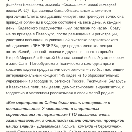
(Балдина Елизавета, команда «Спасатель», город Белгород
школа № 45).
Да, зарядка была обязательным элементом
программы Слёта: она дисциплинирует, она тренирует волю, она
приводит организм в бодрое состояние на весь день. А каждый
день «Кадетского содружества» был расписан по часам. Сразу
же по приезде в Петербург, после размещения и регистрации,
участники побывали на уникальной выставке патриотического
объединения «ЛЕНРЕЗЕРВ», где представлена коллекция
автомобилей, военной техники и других экспонатов времён
Второй Мировой и Великой Отечественной войны. А уже вечером
в зале Санкт-Петербургского Технического колледжа ярко и
красочно кадеты представили свои регионы – это был настоящий
интернациональный концерт! 145 кадет из 10 образовательных
учреждений 10 городов 10 регионов России, Республики Беларусь
и Казахстана пели, танцевали, демонстрировали видеовизитки, с
гордостью и уважением рассказывая о своей малой родине.
«Все мероприятия Слёта были очень интересные и
познавательные. Участвовать в спортивных
соревнованиях по нормативам ГТО оказалось очень
захватывающим, а олимпиады стали отличной проверкой
наших знаний»
(Шалапанова Полина, команда «Пограничник»,
город Елизово Камчатский край).
Действительно, тестирование