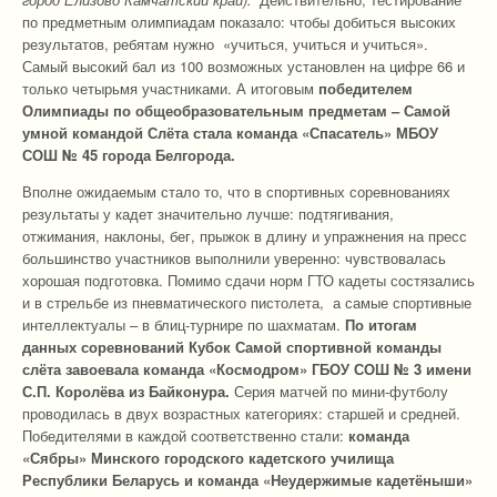
по предметным олимпиадам показало: чтобы добиться высоких
результатов, ребятам нужно «учиться, учиться и учиться».
Самый высокий бал из 100 возможных установлен на цифре 66 и
только четырьмя участниками. А итоговым
победителем
Олимпиады по общеобразовательным предметам – Самой
умной командой Слёта стала команда «Спасатель» МБОУ
СОШ № 45 города Белгорода.
Вполне ожидаемым стало то, что в спортивных соревнованиях
результаты у кадет значительно лучше: подтягивания,
отжимания, наклоны, бег, прыжок в длину и упражнения на пресс
большинство участников выполнили уверенно: чувствовалась
хорошая подготовка. Помимо сдачи норм ГТО кадеты состязались
и в стрельбе из пневматического пистолета, а самые спортивные
интеллектуалы – в блиц-турнире по шахматам.
По итогам
данных соревнований Кубок Самой спортивной команды
слёта завоевала команда «Космодром» ГБОУ СОШ № 3 имени
С.П. Королёва из Байконура.
Серия матчей по мини-футболу
проводилась в двух возрастных категориях: старшей и средней.
Победителями в каждой соответственно стали:
команда
«Сябры» Минского городского кадетского училища
Республики Беларусь и команда «Неудержимые кадетёныши»