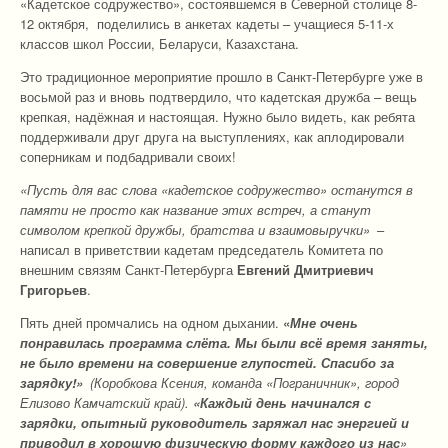
«Кадетское содружество», состоявшемся в Северной столице 8-
12 октября, поделились в анкетах кадеты – учащиеся 5-11-х
классов школ России, Беларуси, Казахстана.
Это традиционное мероприятие прошло в Санкт-Петербурге уже в
восьмой раз и вновь подтвердило, что кадетская дружба – вещь
крепкая, надёжная и настоящая. Нужно было видеть, как ребята
поддерживали друг друга на выступлениях, как аплодировали
соперникам и подбадривали своих!
«Пусть для вас слова «кадетское содружество» останутся в
памяти не просто как название этих встреч, а станут
символом крепкой дружбы, братства и взаимовыручки»
–
написал в приветствии кадетам председатель Комитета по
внешним связям Санкт-Петербурга
Евгений Дмитриевич
Григорьев
.
Пять дней промчались на одном дыхании.
«
Мне очень
понравилась программа слёта. Мы были всё время заняты,
не было времени на совершение глупостей. Спасибо за
зарядку!»
(Коробкова Ксения, команда «Пограничник», город
Елизово Камчатский край).
«Каждый день начинался с
зарядки, опытный руководитель заряжал нас энергией и
приводил в хорошую физическую форму каждого из нас
»