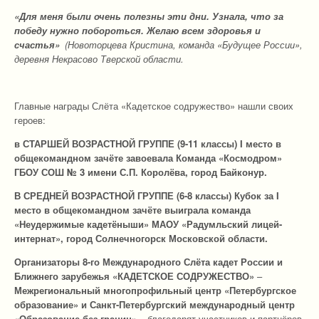
«Для меня были очень полезны эти дни. Узнала, что за
победу нужно побороться. Желаю всем здоровья и
счастья»
(Новоторцева Кристина, команда «Будущее России»,
деревня Некрасово Тверской области.
Главные награды Слёта «Кадетское содружество» нашли своих
героев:
в СТАРШЕЙ ВОЗРАСТНОЙ ГРУППЕ (9-11 классы) I место в
общекомандном зачёте завоевала Команда «Космодром»
ГБОУ СОШ № 3 имени С.П. Королёва, город Байконур.
В СРЕДНЕЙ ВОЗРАСТНОЙ ГРУППЕ (6-8 классы) Кубок за I
место в общекомандном зачёте выиграла команда
«Неудержимые кадетёныши» МАОУ «Радумльский лицей-
интернат», город Солнечногорск Московской области.
Организаторы 8-го Международного Слёта кадет России и
Ближнего зарубежья «КАДЕТСКОЕ СОДРУЖЕСТВО»
–
Межрегиональный многопрофильный центр «Петербургское
образование» и Санкт-Петербургский международный центр
«Образование без границ» –
благодарят участников и партнёров