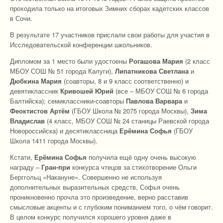
проходила только на итоговых Зимних сборах кадетских классов
в Сочи.
В результате 17 участников прислали свои работы для участия в
Исследовательской конференции школьников.
Дипломом за 1 место были удостоены
Рогашова Мария
(2 класс
МБОУ СОШ № 51 города Калуги),
Липатникова Светлана
и
Дюбкина Мария
(соавторы, 8 и 9 класс соответственно) и
девятиклассник
Кривошей Юрий
(все – МБОУ СОШ № 6 города
Балтийска); семиклассники-соавторы
Павлова Варвара
и
Феоктистов Артём
(ГБОУ Школа № 2075 города Москвы),
Зима
Владислав
(4 класс, МБОУ СОШ № 24 станицы Раевской города
Новороссийска) и десятиклассница
Ерёмина Софья
(ГБОУ
Школа 1411 города Москвы).
Кстати,
Ерёмина Софья
получила ещё одну очень высокую
награду –
Гран-при
конкурса чтецов за стихотворение Ольги
Берггольц «Накануне». Совершенно не используя
дополнительных выразительных средств, Софья очень
проникновенно прочла это произведение, верно расставив
смысловые акценты и с глубоким пониманием того, о чём говорит.
В целом конкурс получился хорошего уровня даже в