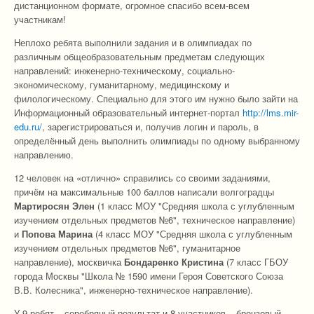
дистанционном формате, огромное спасибо всем-всем
участникам!
Неплохо ребята выполнили задания и в олимпиадах по
различным общеобразовательным предметам следующих
направлений: инженерно-техническому, социально-
экономическому, гуманитарному, медицинскому и
филологическому. Специально для этого им нужно было зайти на
Информационный образовательный интернет-портал
http://lms.mir-
edu.ru/
, зарегистрироваться и, получив логин и пароль, в
определённый день выполнить олимпиады по одному выбранному
направлению.
12 человек на «отлично» справились со своими заданиями,
причём на максимальные 100 баллов написали волгоградцы
Мартиросян Элен
(1 класс МОУ "Средняя школа с углубленным
изучением отдельных предметов №6", техническое направление)
и
Попова Марина
(4 класс МОУ "Средняя школа с углубленным
изучением отдельных предметов №6", гуманитарное
направление), москвичка
Бондаренко Кристина
(7 класс ГБОУ
города Москвы "Школа № 1590 имени Героя Советского Союза
В.В. Колесника", инженерно-техническое направление).
У 9 ребят – серебряный результат и 8 участников – бронзовый.