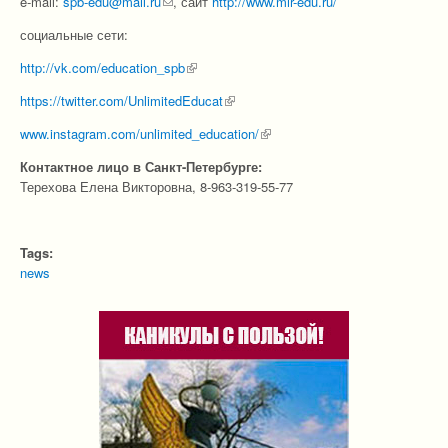
e-mail:
spb-edu@mail.ru
(link sends e-mail)
, сайт
http://www.mir-edu.ru/
социальные сети:
http://vk.com/education_spb
(link is external)
https://twitter.com/UnlimitedEducat
(link is external)
www.instagram.com/unlimited_education/
(link is external)
Контактное лицо в Санкт-Петербурге:
Терехова Елена Викторовна, 8-963-319-55-77
Tags:
news