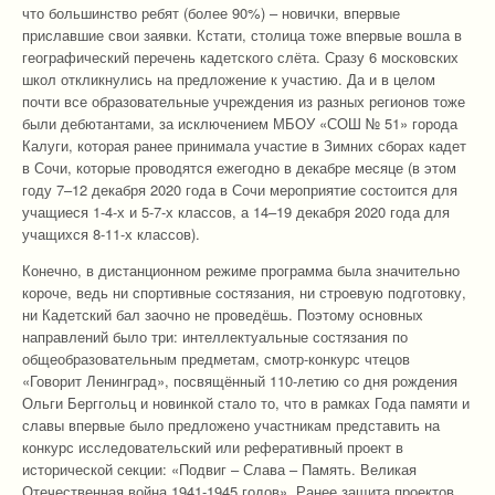
что большинство ребят (более 90%) – новички, впервые
приславшие свои заявки. Кстати, столица тоже впервые вошла в
географический перечень кадетского слёта. Сразу 6 московских
школ откликнулись на предложение к участию. Да и в целом
почти все образовательные учреждения из разных регионов тоже
были дебютантами, за исключением МБОУ «СОШ № 51» города
Калуги, которая ранее принимала участие в Зимних сборах кадет
в Сочи, которые проводятся ежегодно в декабре месяце (в этом
году 7–12 декабря 2020 года в Сочи мероприятие состоится для
учащиеся 1-4-х и 5-7-х классов, а 14–19 декабря 2020 года для
учащихся 8-11-х классов).
Конечно, в дистанционном режиме программа была значительно
короче, ведь ни спортивные состязания, ни строевую подготовку,
ни Кадетский бал заочно не проведёшь. Поэтому основных
направлений было три: интеллектуальные состязания по
общеобразовательным предметам, смотр-конкурс чтецов
«Говорит Ленинград», посвящённый 110-летию со дня рождения
Ольги Берггольц и новинкой стало то, что в рамках Года памяти и
славы впервые было предложено участникам представить на
конкурс исследовательский или реферативный проект в
исторической секции: «Подвиг – Слава – Память. Великая
Отечественная война 1941-1945 годов». Ранее защита проектов