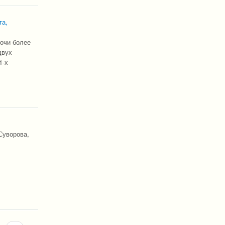
та,
Сочи более
двух
1-х
Суворова,