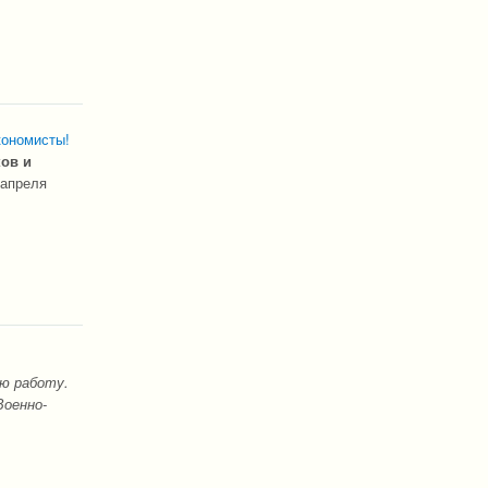
кономисты!
ов и
 апреля
ю работу.
Военно-