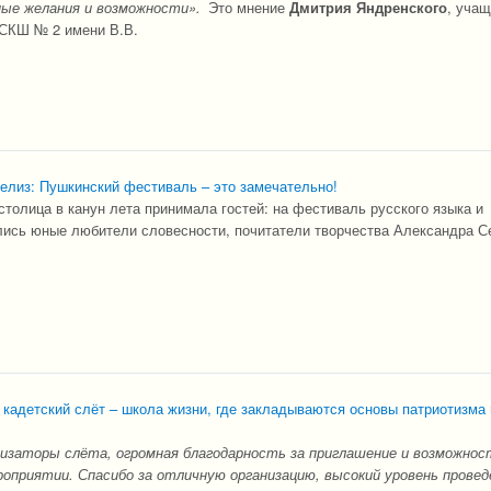
ые желания и возможности».
Это мнение
Дмитрия Яндренского
, учащ
СКШ № 2 имени В.В.
релиз: Пушкинский фестиваль – это замечательно!
столица в канун лета принимала гостей: на фестиваль русского языка и
лись юные любители словесности, почитатели творчества Александра С
 кадетский слёт – школа жизни, где закладываются основы патриотизма 
изаторы слёта, огромная благодарность за приглашение и возможнос
оприятии. Спасибо за отличную организацию, высокий уровень провед