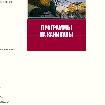
егося 10
ергеевича
и
ть
ения и