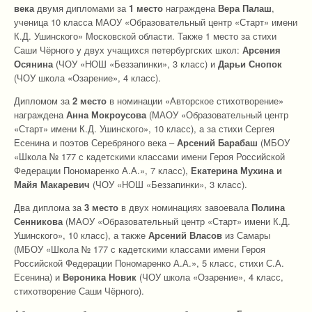
века
двумя дипломами за
1 место
награждена
Вера Палаш
,
ученица 10 класса МАОУ «Образовательный центр «Старт» имени
К.Д. Ушинского» Московской области. Также 1 место за стихи
Саши Чёрного у двух учащихся петербургских школ:
Арсения
Осянина
(ЧОУ «НОШ «Беззапинки», 3 класс) и
Дарьи Снопок
(ЧОУ школа «Озарение», 4 класс).
Дипломом за
2 место
в номинации «Авторское стихотворение»
награждена
Анна Мокроусова
(МАОУ «Образовательный центр
«Старт» имени К.Д. Ушинского», 10 класс), а за стихи Сергея
Есенина и поэтов Серебряного века –
Арсений Барабаш
(МБОУ
«Школа № 177 с кадетскими классами имени Героя Российской
Федерации Пономаренко А.А.», 7 класс),
Екатерина Мухина и
Майя Макаревич
(ЧОУ «НОШ «Беззапинки», 3 класс).
Два диплома за
3 место
в двух номинациях завоевала
Полина
Сенникова
(МАОУ «Образовательный центр «Старт» имени К.Д.
Ушинского», 10 класс), а также
Арсений Власов
из Самары
(МБОУ «Школа № 177 с кадетскими классами имени Героя
Российской Федерации Пономаренко А.А.», 5 класс, стихи С.А.
Есенина) и
Вероника Новик
(ЧОУ школа «Озарение», 4 класс,
стихотворение Саши Чёрного).