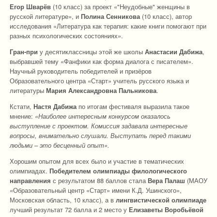
Егор Шварёв
(10 класс) за проект «"Неудобные" женщины в
русской литературе», и
Полина Сенникова
(10 класс), автор
исследования «Литература как терапия: какие книги помогают при
разных психологических состояниях».
Гран-при
у десятиклассницы этой же школы
Анастасии Дабижа
,
выбравшей тему «Фанфики как форма диалога с писателем».
Научный руководитель победителей и призёров
Образовательного центра «Старт» учитель русского языка и
литературы
Мария Александровна Пальникова
.
Кстати,
Настя Дабижа
по итогам фестиваля выразила такое
мнение:
«Наиболее интересным конкурсом оказалось
выступление с проектом. Комиссия задавала интересные
вопросы, внимательно слушали. Выступать перед такими
людьми – это бесценный опыт».
Хорошим опытом для всех было и участие в тематических
олимпиадах.
Победителем олимпиады филологического
направления
с результатом 88 баллов стала
Вера Палаш
(МАОУ
«Образовательный центр «Старт» имени К.Д. Ушинского»,
Московская область, 10 класс), а в
лингвистической олимпиаде
лучший результат 72 балла и 2 место у
Елизаветы Воробьёвой