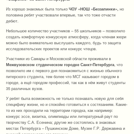
Из хорошо знакомых была только
ЧОУ «НОШ «Беззапинки»,
но
половина ребят участвовали впервые, так что тоже отчасти
дебют.
Небольшое количество участников – 55 школьников – позволило
создать комфортную конкурсную атмосферу, когда членам жюри
можно было внимательно выслушать каждого, будь то защита
исследовательских проектов или конкурс чтецов.
Участники из Самары и Московской области проживали в
Межвузовском студенческом городке Санкт-Петербурга
, что
позволило им с первого дня познакомиться с жизнью обычного
питерского студента, тем более что МСГ называют городом в
городе, а ещё городом профессий, так как в нём живут студенты
35 различных вузов.
У ребят была возможность не только познавать новую для себя
специфику жизни, но и спокойно готовиться к состязаниям. Какие-
то из них проходили на территории городка, как например:
конкурс эссе, визитка, олимпиады или литературный раут по
творчеству С.А. Есенина; другие же состоялись в знаковых
местах Петербурга – Пушкинском Доме, Музее Г.Р. Державина и