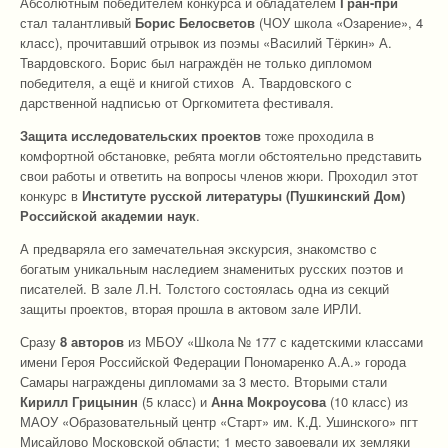
Абсолютным победителем конкурса и обладателем
Гран-при
стал талантливый
Борис Белосветов
(ЧОУ школа «Озарение», 4
класс), прочитавший отрывок из поэмы «Василий Тёркин» А.
Твардовского. Борис был награждён не только дипломом
победителя, а ещё и книгой стихов А. Твардовского с
дарственной надписью от Оргкомитета фестиваля.
Защита исследовательских проектов
тоже проходила в
комфортной обстановке, ребята могли обстоятельно представить
свои работы и ответить на вопросы членов жюри. Проходил этот
конкурс в
Институте русской литературы (Пушкинский Дом)
Российской академии наук
.
А предваряла его замечательная экскурсия, знакомство с
богатым уникальным наследием знаменитых русских поэтов и
писателей. В зале Л.Н. Толстого состоялась одна из секций
защиты проектов, вторая прошла в актовом зале ИРЛИ.
Сразу
8 авторов
из МБОУ «Школа № 177 с кадетскими классами
имени Героя Российской Федерации Пономаренко А.А.» города
Самары награждены дипломами за 3 место. Вторыми стали
Кирилл Грицынин
(5 класс) и
Анна Мокроусова
(10 класс) из
МАОУ «Образовательный центр «Старт» им. К.Д. Ушинского» пгт
Мисайлово Московской области; 1 место завоевали их земляки