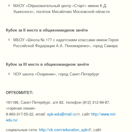
МАОУ «Образовательный центр «Старт» имени К.Д.
Ушинского», посёлок Мисайлово Московской области
Кубок за I
I
место в общекомандном зачёте
МБОУ «Школа № 177 с кадетскими классами имени Героя
Российской Федерации А.А. Пономаренко», город Самара
Кубок за
II
I место в общекомандном зачёте
ЧОУ школа «Озарение», город Санкт-Петербург
ОРГКОМИТЕТ
:
191186, Санкт-Петербург, а/я 82, телефон (812) 312-99-87,
«горячая линия»
8-963-317-55-22, email:
spb-edu@mail.ru
(link sends e-mail)
, сайт
http://www.mir-
edu.ru/
социальные сети:
http://vk.com/education_spb
(link is external)
, сайт