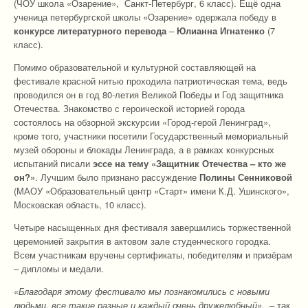
(ЧОУ школа «Озарение», Санкт-Петербург, 6 класс). Ещё одна
ученица петербургской школы «Озарение» одержала победу в
конкурсе литературного перевода
–
Юлианна Игнатенко
(7
класс).
Помимо образовательной и культурной составляющей на
фестивале красной нитью проходила патриотическая тема, ведь
проводился он в год 80-летия Великой Победы и Год защитника
Отечества. Знакомство с героической историей города
состоялось на обзорной экскурсии «Город-герой Ленинград»,
кроме того, участники посетили Государственный мемориальный
музей обороны и блокады Ленинграда, а в рамках конкурсных
испытаний писали
эссе на тему «Защитник Отечества – кто же
он?»
. Лучшим было признано рассуждение
Полины Сенниковой
(МАОУ «Образовательный центр «Старт» имени К.Д. Ушинского»,
Московская область, 10 класс).
Четыре насыщенных дня фестиваля завершились торжественной
церемонией закрытия в актовом зале студенческого городка.
Всем участникам вручены сертификаты, победителям и призёрам
– дипломы и медали.
«Благодаря этому фестивалю мы познакомились с новыми
людьми, все такие разные и каждый очень дружелюбный»,
– так