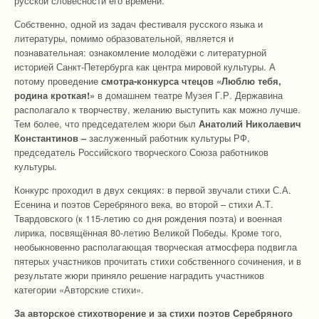
русской словесности его времени.
Собственно, одной из задач фестиваля русского языка и
литературы, помимо образовательной, является и
познавательная: ознакомление молодёжи с литературной
историей Санкт-Петербурга как центра мировой культуры. А
потому проведение
смотра-конкурса чтецов «Люблю тебя,
родина кроткая!»
в домашнем театре Музея Г.Р. Державина
располагало к творчеству, желанию выступить как можно лучше.
Тем более, что председателем жюри был
Анатолий Николаевич
Константинов –
заслуженный работник культуры РФ,
председатель Российского творческого Союза работников
культуры.
Конкурс проходил в двух секциях: в первой звучали стихи С.А.
Есенина и поэтов Серебряного века, во второй – стихи А.Т.
Твардовского (к 115-летию со дня рождения поэта) и военная
лирика, посвящённая 80-летию Великой Победы. Кроме того,
необыкновенно располагающая творческая атмосфера подвигла
пятерых участников прочитать стихи собственного сочинения, и в
результате жюри приняло решение наградить участников
категории «Авторские стихи».
За авторское стихотворение и за стихи поэтов Серебряного