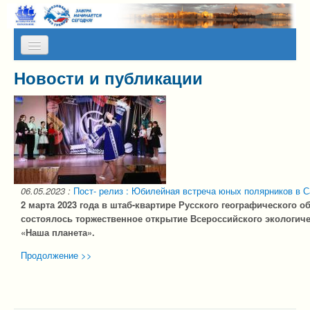
Skip to content
Skip to navigation
Новости и публикации
О НАС
КАЛЕНДАРЬ МЕРОПРИЯТИЙ
ПРЕСС-СЛУЖБА
АЛЬМАНАХ МИР
ПРОГРАММЫ НА КАНИКУЛЫ
06.05.2023
:
Пост- релиз : Юбилейная встреча юных полярников в С
2 марта 2023 года в штаб-квартире Русского географического о
ОТЗЫВЫ
состоялось торжественное открытие Всероссийского экологич
«Наша планета».
ФОТОГАЛЕРЕИ
Продолжение >>