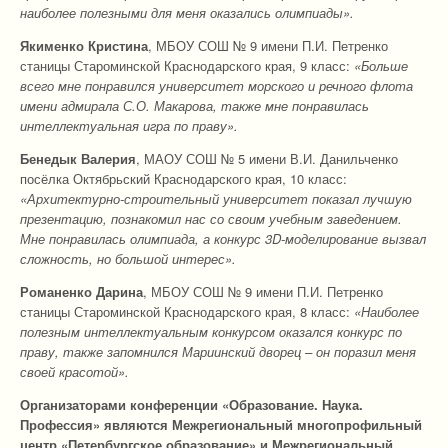
наиболее полезными для меня оказались олимпиады».
Якименко Кристина
, МБОУ СОШ № 9 имени П.И. Петренко
станицы Староминской Краснодарского края, 9 класс:
«Больше
всего мне понравился университет морского и речного флота
имени адмирала С.О. Макарова, также мне понравилась
интеллектуальная игра по праву».
Бенедык Валерия
, МАОУ СОШ № 5 имени В.И. Данильченко
посёлка Октябрьский Краснодарского края, 10 класс:
«Архитектурно-строительный университет показал лучшую
презентацию, познакомил нас со своим учебным заведением.
Мне понравилась олимпиада, а конкурс 3D-моделирование вызвал
сложность, но большой интерес».
Романенко Дарина
, МБОУ СОШ № 9 имени П.И. Петренко
станицы Староминской Краснодарского края, 8 класс:
«Наиболее
полезным интеллектуальным конкурсом оказался конкурс по
праву, также запомнился Мариинский дворец – он поразил меня
своей красотой».
Организаторами конференции «Образование. Наука.
Профессия» являются Межрегиональный многопрофильный
центр «Петербургское образование» и Межрегиональный