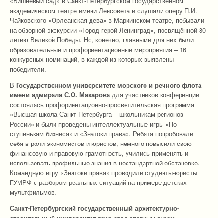
«Вишнёвый сад» в Санкт-Петербургском государственном
академическом театре имени Ленсовета и слушали оперу П.И.
Чайковского «Орлеанская дева» в Мариинском театре, побывали
на обзорной экскурсии «Город-герой Ленинград», посвящённой 80-
летию Великой Победы. Но, конечно, главными для них были
образовательные и профориентационные мероприятия – 16
конкурсных номинаций, в каждой из которых выявлены
победители.
В
Государственном университете морского и речного флота
имени адмирала С.О. Макарова
для участников конференции
состоялась профориентационно-просветительская программа
«Высшая школа Санкт-Петербурга – школьникам регионов
России» и были проведены интеллектуальные игры «По
ступенькам бизнеса» и «Знатоки права». Ребята попробовали
себя в роли экономистов и юристов, немного повысили свою
финансовую и правовую грамотность, учились применять и
использовать профильные знания в нестандартной обстановке.
Командную игру «Знатоки права» проводили студенты-юристы
ГУМРФ с разбором реальных ситуаций на примере детских
мультфильмов.
Санкт-Петербургский государственный архитектурно-
строительный университет
тоже стал опорным вузом