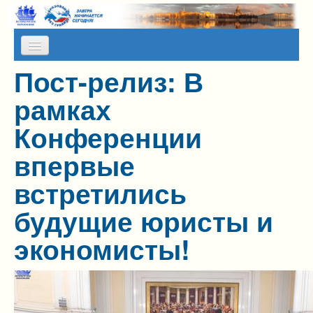
Skip to content
Skip to navigation
Пост-релиз: В
О НАС
рамках
КАЛЕНДАРЬ МЕРОПРИЯТИЙ
Конференции
ПРЕСС-СЛУЖБА
впервые
АЛЬМАНАХ МИР
встретились
ПРОГРАММЫ НА КАНИКУЛЫ
будущие юристы и
ОТЗЫВЫ
экономисты!
ФОТОГАЛЕРЕИ