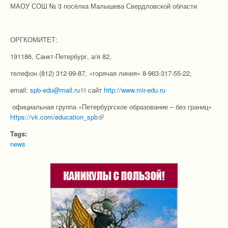
МАОУ СОШ № 3 посёлка Малышева Свердловской области
ОРГКОМИТЕТ:
191186, Санкт-Петербург, а/я 82,
телефон (812) 312-99-87, «горячая линия» 8-963-317-55-22,
email:
spb-edu@mail.ru
(link sends e-mail)
сайт
http://www.mir-edu.ru
официальная группа «Петербургское образование – без границ»
https://vk.com/education_spb
(link is external)
Tags:
news