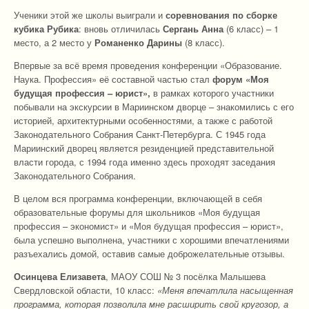
Ученики этой же школы выиграли и
соревнования по сборке
кубика Рубика
: вновь отличилась
Сергань Анна
(6 класс) – 1
место, а 2 место у
Романенко Дарины
(8 класс).
Впервые за всё время проведения конференции «Образование.
Наука. Профессия» её составной частью стал
форум «Моя
будущая профессия – юрист»,
в рамках которого участники
побывали на экскурсии в Мариинском дворце – знакомились с его
историей, архитектурными особенностями, а также с работой
Законодательного Собрания Санкт-Петербурга. С 1945 года
Мариинский дворец является резиденцией представительной
власти города, с 1994 года именно здесь проходят заседания
Законодательного Собрания.
В целом вся программа конференции, включающей в себя
образовательные форумы для школьников «Моя будущая
профессия – экономист» и «Моя будущая профессия – юрист»,
была успешно выполнена, участники с хорошими впечатлениями
разъехались домой, оставив самые доброжелательные отзывы.
Осинцева Елизавета
, МАОУ СОШ № 3 посёлка Малышева
Свердловской области, 10 класс:
«Меня впечатлила насыщенная
программа, которая позволила мне расширить свой кругозор, а