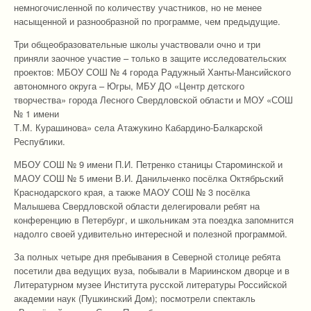
немногочисленной по количеству участников, но не менее
насыщенной и разнообразной по программе, чем предыдущие.
Три общеобразовательные школы участвовали очно и три
приняли заочное участие – только в защите исследовательских
проектов: МБОУ СОШ № 4 города Радужный Ханты-Мансийского
автономного округа – Югры, МБУ ДО «Центр детского
творчества» города Лесного Свердловской области и МОУ «СОШ
№ 1 имени
Т.М. Курашинова» села Атажукино Кабардино-Балкарской
Республики.
МБОУ СОШ № 9 имени П.И. Петренко станицы Староминской и
МАОУ СОШ № 5 имени В.И. Данильченко посёлка Октябрьский
Краснодарского края, а также МАОУ СОШ № 3 посёлка
Малышева Свердловской области делегировали ребят на
конференцию в Петербург, и школьникам эта поездка запомнится
надолго своей удивительно интересной и полезной программой.
За полных четыре дня пребывания в Северной столице ребята
посетили два ведущих вуза, побывали в Мариинском дворце и в
Литературном музее Института русской литературы Российской
академии наук (Пушкинский Дом); посмотрели спектакль