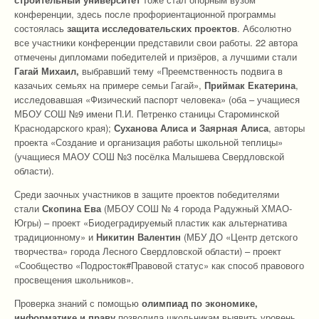
конференции, здесь после профориентационной программы
состоялась
защита исследовательских проектов
. Абсолютно
все участники конференции представили свои работы. 22 автора
отмечены дипломами победителей и призёров, а лучшими стали
Гагай Михаил,
выбравший тему «Преемственность подвига в
казачьих семьях на примере семьи Гагай»,
Приймак Екатерина
,
исследовавшая «Физический паспорт человека» (оба – учащиеся
МБОУ СОШ №9 имени П.И. Петренко станицы Староминской
Краснодарского края);
Суханова Алиса и Заярная Алиса
, авторы
проекта «Создание и организация работы школьной теплицы»
(учащиеся МАОУ СОШ №3 посёлка Малышева Свердловской
области).
Среди заочных участников в защите проектов победителями
стали
Скопина Ева
(МБОУ СОШ № 4 города Радужный ХМАО-
Югры) – проект «Биодеградируемый пластик как альтернатива
традиционному» и
Никитин Валентин
(МБУ ДО «Центр детского
творчества» города Лесного Свердловской области) – проект
«Сообщество «Подросток#Правовой статус» как способ правового
просвещения школьников».
Проверка знаний с помощью
олимпиад по экономике,
информатике и праву
позволила школьникам выявить уровень