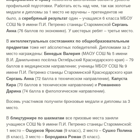
профильной подготовки. Работать есть над чем, так как золотые
медали и дипломы за 1 место не вручены – претендентов не
было, а
серебряный результат
один – учащаяся 6 класса МБОУ
СОШ № 9 имени П.И. Петренко станицы Староминской
Сергань
Анна
(76 баллов по экономике). У шестерых ребят – третье место.
В
интеллектуальных состязаниях по общеобразовательным
предметам
тоже нет абсолютных победителей. Дипломами за 2
место награждены:
Бенедык Валерия
(МАОУ СОШ № 5 имени
В.И. Данильченко посёлка Октябрьский Краснодарского края) – 79
баллов в медицинском направлении; ученицы МБОУ СОШ № 9
имени П.И. Петренко станицы Староминской Краснодарского края
Сергань Анна
(72 балла в техническом направлении),
Капуста
Кира
(70 баллов в техническом направлении) и
Романенко
Дарина
(74 балла в филологическом направлении).
Восемь участников получили бронзовые медали и дипломы за 3
место.
В
блицтурнире по шахматам
все призовые места заняли
учащиеся СОШ № 9 имени П.И. Петренко станицы Староминской:
1 место –
Ошурков Ярослав
(9 класс), 2 место –
Сушко Полина
(6 класс), 3 место –
Бородавка Роман
(5 класс).