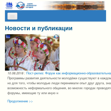
Skip to content
Skip to navigation
Новости и публикации
О НАС
КАЛЕНДАРЬ МЕРОПРИЯТИЙ
ПРЕСС-СЛУЖБА
АЛЬМАНАХ МИР
ПРОГРАММЫ НА КАНИКУЛЫ
10.08.2018
:
Пост-релиз: Форум как информационно-образовательн
ОТЗЫВЫ
Программы развития деятельности молодёжи существуют в каждом
но для того, чтобы молодые люди перенимали опыт друг друга, зн
ФОТОГАЛЕРЕИ
возможность неформального общения, во многих городах проводя
форумы, имеющие ту или иную н
Продолжение >>