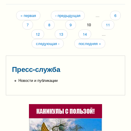
« первая
‹ предыдущая
…
6
Страницы
7
8
9
10
11
12
13
14
…
следующая ›
последняя »
Пресс-служба
Новости и публикации