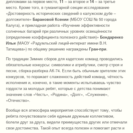
дипломами за первое место,
11
– за второе и
14
– за третье
место. Кроме того, в гуманитарной секции исследование
«Достоверность исторических сведений о калужском дубе –
долгожителе»
Барановой Ксении
(МБОУ СОШ № 50 города
Калуга), и прикладная работа «Изучение эффективности
солнечных батарей при различных уровнях освещённости
(определение коэффициента полезного действия)»
Бондаренко
Ильи
(МАОУ «Радумльский лицей-интернат имени В.Н.
Татищева») по общему решению награждены
Гран-при
.
По традиции Зимних сборов для кадетских команд проводились
обязательные конкурсы: символики и атрибутики, смотр строя и
песни, сборка-разборка АК-74. Если быть обычным зрителем этих
конкурсов, то поражает слаженность действий команд, чёткость
исполнения и, конечно, в такие моменты испытываешь чувство
гордости за молодых ребят, которые с детства понимают
значение слов «Честь», «Родина», «Долг», «Служение»,
«Отечество».
Вообще вся атмосфера мероприятия способствует тому, чтобы
ребята почувствовали себя единым дружным коллективом,
болели друг за друга, видели преимущества других или отмечали
свои достоинства. Такой опыт всегда полезен и помогает расти и