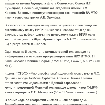
академия имени Адмирала флота Советского Союза Н.Г.
Кузнецова, Военно-медицинская академия имени С.М.
Кирова, Военный институт (инженерно-технический) ВА МТО
имени генерала армии А.В. Хрулёва.
В вузовских олимпиадах наилучший результат в
олимпиаде по
английскому языку НИЯК
: 16 человек набрали от 90 до 96
баллов, став победителями;
по
немецкому языку НИЯК
один
золотой медалист –
Фрис Арина
(Саратов МАОУ «Гимназия №
3») с результатом 86 баллов.
Один отличный результат в
компьютерной олимпиаде по
информатике и основам программирования НИУ ИТМО:
91
балл набрала
Олейник Софья
(ХМАО-Югра, Покачи, МАОУ СОШ
№ 1).
Кадеты ТОГБОУ «Многопрофильный кадетский корпус имени Л.С.
Дёмина» города Тамбова
Курбатов Артём и Нечаев Никита
стали золотыми медалистами в
Единой отраслевой
мультипредметной Морской олимпиаде школьников ГУМРФ
имени адмирала С.О. Макарова
(86 и 81 балл соответственно).
В олимпиаде по географии «Земля – наш общий дом»
Российского государственного гидрометеорологического