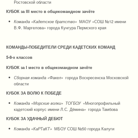
Ростовской области
КУБОК за
I
I
I
место в общекомандном зачёте
Команда «Кадетское братство»
МАОУ «СОШ №12 имени
В.Ф. Маргелова» города Кунгура Пермского края
КОМАНДЫ-ПОБЕДИТЕЛИ СРЕДИ КАДЕТСКИХ КОМАНД
5-8-х классов
КУБОК за I место в общекомандном зачёте
Сборная команда «Факел»
города Воскресенска Московской
области
КУБОК ЗА ВОЛЮ К ПОБЕДЕ
Команда «Морские волки»
ТОГБОУ
«Многопрофильный
кадетский корпус имени Л.С. Дёмина
»
города Тамбова
КУБОК ЗА УДАЧНЫЙ ДЕБЮТ
Команда «КаРТаКТ»
МБОУ СОШ №50 города Калуги