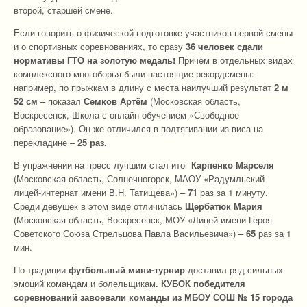
второй, старшей смене.
Если говорить о физической подготовке участников первой смены
и о спортивных соревнованиях, то сразу
36 человек сдали
нормативы ГТО на золотую медаль!
Причём в отдельных видах
комплексного многоборья были настоящие рекордсмены:
например, по прыжкам в длину с места наилучший результат
2 м
52 см
– показал
Семков Артём
(Московская область,
Воскресенск, Школа с онлайн обучением «Свободное
образование»). Он же отличился в подтягивании из виса на
перекладине –
25 раз.
В упражнении на пресс лучшим стал итог
Карпенко Марселя
(Московская область, Солнечногорск, МАОУ «Радумльский
лицей-интернат имени В.Н. Татищева») –
71
раз за 1 минуту.
Среди девушек в этом виде отличилась
Щербатюк Мария
(Московская область, Воскресенск, МОУ «Лицей имени Героя
Советского Союза Стрельцова Павла Васильевича») –
65
раз за 1
мин.
По традиции
футбольный мини-турнир
доставил ряд сильных
эмоций командам и болельщикам.
КУБОК победителя
соревнований завоевали команды из МБОУ СОШ № 15 города