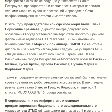
мероприятию оказывают ведущие университеты Санкт-
Петербурга, преподаватели и специалисты которых являются
членами жюри конкурсных состязаний и проводят в Сочи
профориентационные встречи и мастер-классы.
В этом году
председателем конкурсного жюри была Елена
Борисовна Кремлёва,
директор центра довузовского
образования Государственного университета морского и речного
флота имени адмирала С.О. Макарова. В Сочи школьники
приняли участие в
Морской олимпиаде ГУМРФ.
По её итогам
дипломами за
2 место
награждены следующие учащиеся МОУ
«Лицей имени Героя Советского Союза Стрельцова Павла
Васильевича» города Воскресенска Московской области
Васякин
Матвей, Гусев Артём, Орлова Василиса, Сухова Мария и
Щербатюк Мария.
Также в программу интеллектуальных состязаний были включены
соревнования по робототехнике
этого же вуза. В них лучшим
результатом стало
3 место
Гришко Кирилла,
учащегося 3
класса
МБОУ СОШ № 15 города Батайска.
В
соревнованиях по информатике и основам
программирования Национального исследовательского
университета ИТМО
обладателями дипломов за
1 место
стали