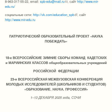
8-963-317-55-22, email:
spb-edu@mail.ru
(link sends e-mail)
, сайт
http://www.mir-
edu.ru/
социальные сети:
http://vk.com/education_spb
(link is external)
, сайт
http://www.mir-edu.ru
ПАТРИОТИЧЕСКИЙ ОБРАЗОВАТЕЛЬНЫЙ ПРОЕКТ «НАУКА
ПОБЕЖДАТЬ»
18-е ВСЕРОССИЙСКИЕ ЗИМНИЕ СБОРЫ КОМАНД КАДЕТСКИХ
и МАРИИНСКИХ КЛАССОВ общеобразовательных учреждений
РОССИЙСКОЙ ФЕДЕРАЦИИ
23-я ВСЕРОССИЙСКАЯ МЕЖВУЗОВСКАЯ КОНФЕРЕНЦИЯ
МОЛОДЫХ ИССЛЕДОВАТЕЛЕЙ (ШКОЛЬНИКОВ И СТУДЕНТОВ)
«ОБРАЗОВАНИЕ. НАУКА. ПРОФЕССИЯ»
1–13 ДЕКАБРЯ 2025 года, СОЧИ