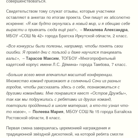
совершенствоваться.
Свидетельством тому служат отзывы, которые участники
оставляют в анкетах по итогам проекта. Они пишут их абсолютно
искренне:
«Я как будто окунулась в новый мир, и я обещаю себе
вырасти и приехать сюда ещё раз!»,
–
Михалева Александра
,
МБОУ «СОШ № 42» города Братска Иркутской области, 2 класс.
«Все конкурсы были полезны, например, чтобы понять свои
ошибки. Я провёл дни с пользой и даже научился танцевать
вальс»,
–
Тарасов Максим
, ТОГБОУ «Многопрофильный
кадетский корпус имени Л.С. Дёмина» города Тамбова, 7 класс.
«Больше всего меня впечатлил масштаб конференции.
Множество команд приезжают в солнечный Сочи из разных
городов, чтобы рассказать здесь о себе, познакомиться с
другими командами. Мне понравился квест «Остров Дружбы»,
так как мы подружились с ребятами из других команд,
повторили пройденный в школе материал, а кто-то узнал что-
то новое», –
Полеева Мария
, МБОУ СОШ № 15 города Батайска
Ростовской области, 8 класс.
Первая смена завершилась церемонией награждения и
традиционной звёздной дискотекой, на которой ребята смогли