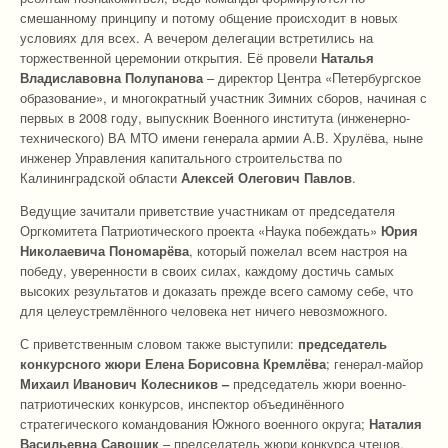
смешанному принципу и потому общение происходит в новых
условиях для всех. А вечером делегации встретились на
торжественной церемонии открытия. Её провели
Наталья
Владиславовна Полупанова
– директор Центра «Петербургское
образование», и многократный участник Зимних сборов, начиная с
первых в 2008 году, выпускник Военного института (инженерно-
технического) ВА МТО имени генерала армии А.В. Хрулёва, ныне
инженер Управления капитального строительства по
Калининградской области
Алексей Олегович Павлов
.
Ведущие зачитали приветствие участникам от председателя
Оргкомитета Патриотического проекта «Наука побеждать»
Юрия
Николаевича Пономарёва
, который пожелал всем настроя на
победу, уверенности в своих силах, каждому достичь самых
высоких результатов и доказать прежде всего самому себе, что
для целеустремлённого человека нет ничего невозможного.
С приветственным словом также выступили:
председатель
конкурсного жюри
Елена Борисовна Кремлёва
; генерал-майор
Михаил Иванович Колесников –
председатель жюри военно-
патриотических конкурсов, инспектор объединённого
стратегического командования Южного военного округа;
Наталия
Васильевна Савощик
– председатель жюри конкурса чтецов,