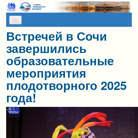
Skip to content
Skip to navigation
Встречей в Сочи
О НАС
завершились
КАЛЕНДАРЬ МЕРОПРИЯТИЙ
образовательные
ПРЕСС-СЛУЖБА
мероприятия
АЛЬМАНАХ МИР
плодотворного 2025
ПРОГРАММЫ НА КАНИКУЛЫ
года!
ОТЗЫВЫ
ФОТОГАЛЕРЕИ