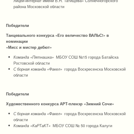
лицей-интернат имени В.Н. Татищева» Солнечногорского
района Московской области
Победители
Танцевального конкурса «Его величество ВАЛЬС!» в
номинации
«Мисс и мистер дебют»
Команда «Пятнашка»
МБОУ СОШ №15 города Батайска
Ростовской области
С
борная команда «Факел»
города Воскресенска Московской
области
Победители
Художественного конкурса АРТ-пленэр «Зимний Сочи»
С
борная команда «Факел»
города Воскресенска Московской
области
Команда «КаРТаКТ»
МБОУ СОШ № 50 города Калуги