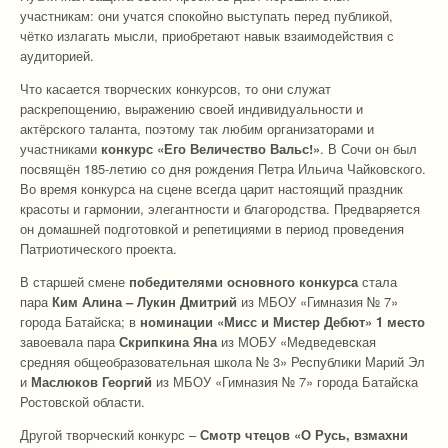
участникам: они учатся спокойно выступать перед публикой,
чётко излагать мысли, приобретают навык взаимодействия с
аудиторией.
Что касается творческих конкурсов, то они служат
раскрепощению, выражению своей индивидуальности и
актёрского таланта, поэтому так любим организаторами и
участниками
конкурс «Его Величество Вальс!»
. В Сочи он был
посвящён 185-летию со дня рождения Петра Ильича Чайковского.
Во время конкурса на сцене всегда царит настоящий праздник
красоты и гармонии, элегантности и благородства. Предваряется
он домашней подготовкой и репетициями в период проведения
Патриотического проекта.
В старшей смене
победителями основного конкурса
стала
пара
Ким Алина
– Лукин Дмитрий
из МБОУ «Гимназия № 7»
города Батайска; в
номинации «Мисс и Мистер Дебют»
1 место
завоевала пара
Скрипкина Яна
из МОБУ «Медведевская
средняя общеобразовательная школа № 3» Республики Марий Эл
и
Маслюков Георгий
из МБОУ «Гимназия № 7» города Батайска
Ростовской области.
Другой творческий конкурс –
Смотр чтецов «О Русь, взмахни