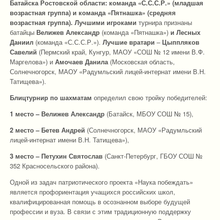
Батайска Ростовской области: команда «С.С.С.Р.» (младшая
возрастная группа) и команда «Пятнашка» (средняя
возрастная группа). Лучшими игроками
турнира признаны
батайцы
Велижев Александр
(команда «Пятнашка»)
и Лесных
Даниил
(команда «С.С.С.Р.»).
Лучшие вратари
–
Цыппляков
Савелий
(Пермский край, Кунгур, МАОУ «СОШ № 12 имени В.Ф.
Маргелова») и
Амочаев Данила
(Московская область,
Солнечногорск, МАОУ «Радумльский лицей-интернат имени В.Н.
Татищева»).
Блицтурнир по шахматам
определил свою тройку победителей:
1 место –
Велижев Александр
(Батайск, МБОУ СОШ № 15),
2 место –
Бетев Андрей
(Солнечногорск, МАОУ «Радумльский
лицей-интернат имени В.Н. Татищева»),
3 место –
Петухин Святослав
(Санкт-Петербург, ГБОУ СОШ №
352 Красносельского района).
Одной из задач патриотического проекта «Наука побеждать»
является профориентация учащихся российских школ,
квалифицированная помощь в осознанном выборе будущей
профессии и вуза. В связи с этим традиционную поддержку