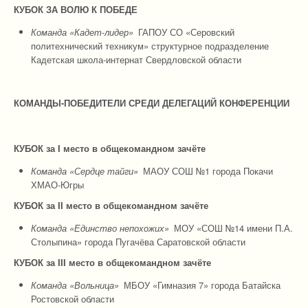
КУБОК ЗА ВОЛЮ К ПОБЕДЕ
Команда «Кадет-лидер»
ГАПОУ СО «Серовский
политехнический техникум» структурное подразделение
Кадетская школа-интернат Свердловской области
КОМАНДЫ-ПОБЕДИТЕЛИ СРЕДИ ДЕЛЕГАЦИЙ КОНФЕРЕНЦИИ
КУБОК за I место в общекомандном зачёте
Команда «Сердце тайги»
МАОУ СОШ №1 города Покачи
ХМАО-Югры
КУБОК за
I
I место в общекомандном зачёте
Команда «Единство непохожих»
МОУ «СОШ №14 имени П.А.
Столыпина» города Пугачёва Саратовской области
КУБОК за
I
I
I
место в общекомандном зачёте
Команда «Вольница»
МБОУ «Гимназия 7» города Батайска
Ростовской области