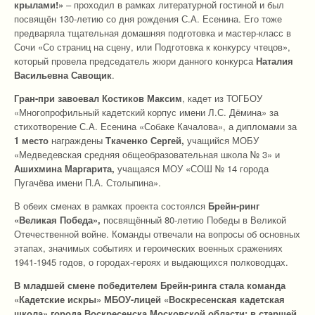
крылами!»
– проходил в рамках литературной гостиной и был
посвящён 130-летию со дня рождения С.А. Есенина. Его тоже
предваряла тщательная домашняя подготовка и мастер-класс в
Сочи «Со страниц на сцену, или Подготовка к конкурсу чтецов»,
который провела председатель жюри данного конкурса
Наталия
Васильевна Савощик
.
Гран-при завоевал Костиков Максим
, кадет из ТОГБОУ
«Многопрофильный кадетский корпус имени Л.С. Дёмина» за
стихотворение С.А. Есенина «Собаке Качалова», а дипломами за
1 место
награждены
Ткаченко Сергей,
учащийся МОБУ
«Медведевская средняя общеобразовательная школа № 3» и
Ашихмина Маргарита,
учащаяся МОУ «СОШ № 14 города
Пугачёва имени П.А. Столыпина».
В обеих сменах в рамках проекта состоялся
Брейн-ринг
«Великая Победа»,
посвящённый 80-летию Победы в Великой
Отечественной войне. Команды отвечали на вопросы об основных
этапах, значимых событиях и героических военных сражениях
1941-1945 годов, о городах-героях и выдающихся полководцах.
В младшей смене
победителем Брейн-ринга
стала команда
«Кадетские искры» МБОУ-лицей «Воскресенская кадетская
школа» города Воскресенска Московской области; в старшей