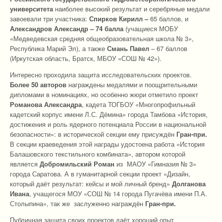
университета
наиболее высокий результат и серебряные медали
завоевали три участника:
Спирков Кирилл –
65 баллов, и
Александров Александр – 74 балла
(учащиеся МОБУ
«Медведевская средняя общеобразовательная школа № 3»,
Республика Марий Эл), а также
Смань Павел
– 67 баллов
(Иркутская область, Братск, МБОУ «СОШ № 42»).
Интересно проходила защита исследовательских проектов.
Более 50 авторов
награждены медалями и поощрительными
дипломами в номинациях, но особенно жюри отметило проект
Романова Александра
, кадета ТОГБОУ «Многопрофильный
кадетский корпус имени Л.С. Дёмина» города Тамбова «История,
достижения и роль ядерного потенциала России в национальной
безопасности»: в исторической секции ему присуждён
Гран-при.
В секции краеведения этой награды удостоена работа «История
Балашовского текстильного комбината», автором которой
является
Добромильский Роман
из МАОУ «Гимназия № 3»
города Саратова. А в гуманитарной секции проект «Дизайн,
который даёт результат: кейсы и мой личный бренд»
Долганова
Ивана
, учащегося МОУ «СОШ № 14 города Пугачёва имени П.А.
Столыпина», так же заслуженно награждён
Гран-при.
Публичная защита своих проектов даёт хороший опыт