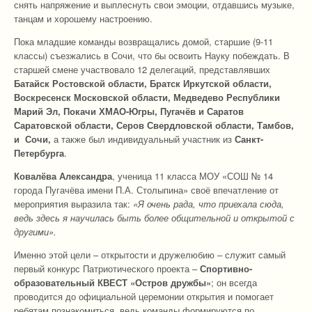
снять напряжение и выплеснуть свои эмоции, отдавшись музыке,
танцам и хорошему настроению.
Пока младшие команды возвращались домой, старшие (9-11
классы) съезжались в Сочи, что бы освоить Науку побеждать. В
старшей смене участвовало 12 делегаций, представлявших
Батайск Ростовской области, Братск Иркутской области,
Воскресенск Московской области, Медведево Республики
Марий Эл, Покачи ХМАО-Югры, Пугачёв и Саратов
Саратовской области, Серов Свердловской области, Тамбов,
и Сочи,
а также был индивидуальный участник из
Санкт-
Петербурга
.
Ковалёва Александра
, ученица 11 класса МОУ «СОШ № 14
города Пугачёва имени П.А. Столыпина» своё впечатление от
мероприятия выразила так:
«Я очень рада, что приехала сюда,
ведь здесь я научилась быть более общительной и открытой с
другими».
Именно этой цели – открытости и дружелюбию – служит самый
первый конкурс Патриотического проекта –
Спортивно-
образовательный КВЕСТ «Остров дружбы»
; он всегда
проводится до официальной церемонии открытия и помогает
ребятам познакомиться, ведь команды формируются по