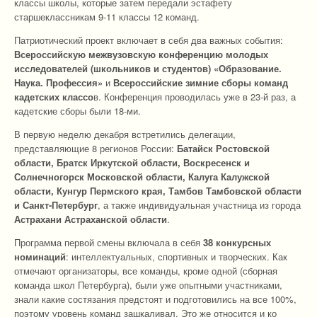
классы школы, которые затем передали эстафету
старшеклассникам 9-11 классы 12 команд.
Патриотический проект включает в себя два важных события:
Всероссийскую межвузовскую конференцию молодых
исследователей (школьников и студентов) «Образование.
Наука. Профессия»
и
Всероссийские зимние сборы команд
кадетских классо
в. Конференция проводилась уже в 23-й раз, а
кадетские сборы были 18-ми.
В первую неделю декабря встретились делегации,
представляющие 8 регионов России:
Батайск Ростовской
области, Братск Иркутской области, Воскресенск и
Солнечногорск Московской области, Калуга Калужской
области, Кунгур Пермского края, Тамбов Тамбовской области
и Санкт-Петербург
, а также индивидуальная участница из города
Астрахани Астраханской области
.
Программа первой смены включала в себя
38 конкурсных
номинаций
: интеллектуальных, спортивных и творческих. Как
отмечают организаторы, все команды, кроме одной (сборная
команда школ Петербурга), были уже опытными участниками,
знали какие состязания предстоят и подготовились на все 100%,
поэтому уровень команд зашкаливал. Это же относится и ко