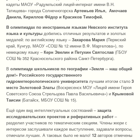
кадеты МАОУ «Радумльский лицей-интернат имени В.Н.
Татищева» города Солнечногорска
Артемьев Илья, Амочаев
Данила, Кириллов Фёдор и Красиков Тимофей.
В олимпиадах по иностранным языкам Невского института
языка и культуры
добились отличных результатов и золотых
медалей: по английскому языку –
Захарова Мария
(Пермский
край, Кунгур, МАОУ «СОШ № 12 имени В.Ф. Маргелова»), по
немецкому языку –
Керн Эвелин и Петухин Святослав
(ГБОУ
СОШ № 352 Красносельского района Санкт-Петербурга).
В
олимпиаде школьников по географии «Земля ─ наш общий
дом!» Российского государственного
гидрометеорологического университета
лучшим итогом стало
3
место Золотовой Златы
(Воскресенск МОУ «Лицей имени Героя
Советского Союза Стрельцова Павла Васильевича») и
Крымовой
Таисии
(Батайск, МБОУ СОШ № 15).
Ещё один вид интеллектуальных состязаний –
защита
исследовательских проектов и реферативных работ
–
разделил участников по тематическим секциям. Члены жюри с
интересом заслушивали каждое выступление, задавали вопросы,
отмечали лучших. А таковых было не мало!
12
авторов отмечены