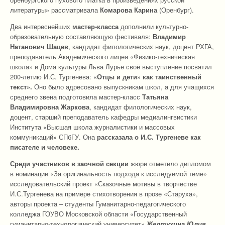
литературы» рассматривала
Комарова Карина
(Оренбург).
Два интереснейших
мастер-класса
дополнили культурно-
образовательную составляющую фестиваля:
Владимир
Натанович Шацев
, кандидат филологических наук, доцент РХГА,
преподаватель Академического лицея «Физико-техническая
школа» и Дома культуры Льва Лурье своё выступление посвятил
200-летию И.С. Тургенева:
«Отцы и дети» как таинственный
текст».
Оно было адресовано выпускникам школ, а для учащихся
среднего звена подготовила мастер-класс
Татьяна
Владимировна Жаркова
, кандидат филологических наук,
доцент, старший преподаватель кафедры медиалингвистики
Института «Высшая школа журналистики и массовых
коммуникаций» СПбГУ. Она
рассказала о И.С. Тургеневе как
писателе и человеке.
Среди участников в заочной секции
жюри отметило дипломом
в номинации «За оригинальность подхода к исследуемой теме»
исследовательский проект «Сказочные мотивы в творчестве
И.С.Тургенева на примере стихотворения в прозе «Старуха»,
авторы проекта – студенты Гуманитарно-педагогического
колледжа ГОУВО Московской области «Государственный
гуманитарно-технологический университет»
Желтухина Юлия