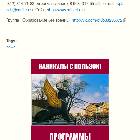
(812) 314-71-82, «горячая линия» 8-963–317-55-22, e-mail:
spb-
edu@mail.ru
(link sends e-mail)
. Сайт
http://www.mir-edu.ru
Группа «Образование без границ»
http://vk.com/club33286072
(link is
external)
Tags:
news