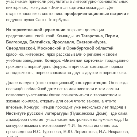
участникам принесли результаты в литературно-познавательных
викторинах, конкурсе «Визитная карточка команды». Для
старшеклассников состоялись
профориентационные встречи
в
ведущих вузах Санкт-Петербурга.
На
торжественной церемонии
открытия делегации
представляли свой край. Команды из
Татарстана, Перми,
Белгорода, Балтийска, Ярославля, Екатеринбурга,
Свердловской, Московской и Оренбургской областей
красочно, интересно, ярко рассказывали о регионе и своём
учебном заведении.
Конкурс «Визитная карточка»
традиционно
проходит в первый день форума и приносит командам первые
аплодисменты, первое знакомство друг с другом и первые очки.
Далее следует (тоже традиционный)
конкурс чтецов
. Он всегда
посвящён юбилейной дате поэта или писателя и тем самым
позволяет участникам ближе познакомиться с творчеством и
жизнью юбиляра, открыть для себя что-то заново, а что-то
впервые. Конкурс чтецов проходит уже несколько лет подряд в
Институте русской литературы
(Пушкинском Доме), где сама
атмосфера помогает участникам настроиться на нужный лад. На
конкурсе помимо стихотворений Ф.И. Тютчева исполнялись
произведения И.С. Тургенева, М.Ю. Лермонтова, Н.А. Некрасова,