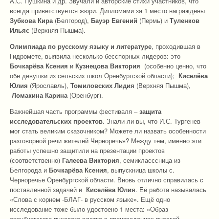
А.С. Пушкина и др. Звучали и авторские стихи участников, что
всегда приветствуется жюри. Дипломами за 1 место награждены
Зубкова Кира
(Белгород),
Бауэр Евгений
(Пермь) и
Туленков
Ильяс
(Верхняя Пышма).
Олимпиада по русскому языку и литературе
, проходившая в
Гидромете, выявила несколько бесспорных лидеров: это
Бочкарёва Ксения
и
Кузнецова Виктория
(особенно ценно, что
обе девушки из сельских школ Оренбургской области);
Киселёва
Юлия
(Ярославль),
Томиловских Лидия
(Верхняя Пышма),
Ломакина Карина
(Оренбург).
Важнейшая часть программы фестиваля –
защита
исследовательских проектов
. Знали ли вы, что И.С. Тургенев
мог стать великим сказочником? Можете ли назвать особенности
разговорной речи жителей Черноречья? Между тем, именно эти
работы успешно защитили на презентации проектов
(соответственно)
Галеева Виктория
, семикласссница из
Белгорода и
Бочкарёва Ксения
, выпускница школы с.
Черноречье Оренбургской области. Вновь отлично справилась с
поставленной задачей и
Киселёва Юлия
. Её работа называлась
«Слова с корнем -БЛАГ- в русском языке». Ещё одно
исследование тоже было удостоено 1 места: «Образ
оренбургского пухового платка в произведениях русской