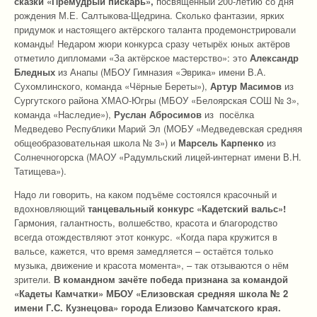
сказки «Премудрый пискарь»,
посвящённый 200-летию со дня
рождения М.Е. Салтыкова-Щедрина. Сколько фантазии, ярких
придумок и настоящего актёрского таланта продемонстрировали
команды! Недаром жюри конкурса сразу четырёх юных актёров
отметило дипломами «За актёрское мастерство»: это
Александр
Бледных
из Анапы (МБОУ Гимназия «Эврика» имени В.А.
Сухомлинского, команда «Чёрные Береты»),
Артур Масимов
из
Сургутского района ХМАО-Югры (МБОУ «Белоярская СОШ № 3»,
команда «Наследие»),
Руслан Абросимов
из посёлка
Медведево Республики Марий Эл (МОБУ «Медведевская средняя
общеобразовательная школа № 3») и
Марсель Карпенко
из
Солнечногорска (МАОУ «Радумльский лицей-интернат имени В.Н.
Татищева»).
Надо ли говорить, на каком подъёме состоялся красочный и
вдохновляющий
танцевальный конкурс «Кадетский вальс»!
Гармония, галантность, волшебство, красота и благородство
всегда отождествляют этот конкурс. «Когда пара кружится в
вальсе, кажется, что время замедляется – остаётся только
музыка, движение и красота момента», – так отзываются о нём
зрители.
В командном зачёте победа признана за командой
«Кадеты Камчатки» МБОУ «Елизовская средняя школа № 2
имени Г.С. Кузнецова» города Елизово Камчатского края.