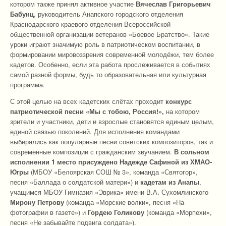
котором также принял активное участие
Вячеслав Григорьевич
Бабунц
, руководитель Анапского городского отделения
Краснодарского краевого отделения Всероссийской
общественной организации ветеранов «Боевое Братство». Такие
уроки играют значимую роль в патриотическом воспитании, в
формировании мировоззрения современной молодёжи, тем более
кадетов. Особенно, если эта работа прослеживается в событиях
самой разной формы, будь то образовательная или культурная
программа.
С этой целью на всех кадетских слётах проходит
конкурс
патриотической песни «Мы с тобою, Россия!»,
на котором
зрители и участники, дети и взрослые становятся единым целым,
единой связью поколений. Для исполнения командами
выбирались как популярные песни советских композиторов, так и
современные композиции с гражданским звучанием.
В сольном
исполнении 1 место присуждено Надежде Сафиной
из ХМАО-
Югры
(МБОУ «Белоярская СОШ № 3», команда «Святогор»,
песня «Баллада о солдатской матери») и
кадетам из Анапы
,
учащимся МБОУ Гимназия «Эврика» имени В.А. Сухомлинского
Мирону Петрову
(команда «Морские волки», песня «На
фотографии в газете») и
Гордею Голикову
(команда «Морпехи»,
песня «Не забывайте подвига солдата»).