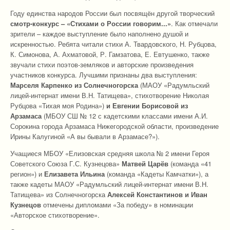
Году единства народов России был посвящён другой творческий
смотр-конкурс – «Стихами о России говорим...»
. Как отмечали
зрители – каждое выступление было наполнено душой и
искренностью. Ребята читали стихи А. Твардовского, Н. Рубцова,
К. Симонова, А. Ахматовой, Р. Гамзатова, Е. Евтушенко, также
звучали стихи поэтов-земляков и авторские произведения
участников конкурса. Лучшими признаны два выступления:
Марселя Карпенко из Солнечногорска
(МАОУ «Радумльский
лицей-интернат имени В.Н. Татищева», стихотворение Николая
Рубцова «Тихая моя Родина»)
и Евгении Борисовой из
Арзамаса
(МБОУ СШ № 12 с кадетскими классами имени А.И.
Сорокина города Арзамаса Нижегородской области, произведение
Ирины Калугиной «А вы бывали в Арзамасе?»).
Учащиеся МБОУ «Елизовская средняя школа № 2 имени Героя
Советского Союза Г.С. Кузнецова»
Матвей Царёв
(команда «41
регион») и
Елизавета Ильина
(команда «Кадеты Камчатки»), а
также кадеты МАОУ «Радумльский лицей-интернат имени В.Н.
Татищева» из Солнечногорска
Алексей Константинов и Иван
Кузнецов
отмечены дипломами «За победу» в номинации
«Авторское стихотворение».