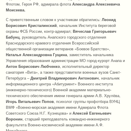
Флотом, Героя РФ, адмирала флота
Александра Алексеевича
Моисеева.
С приветственным словом к участникам обратились:
Леонид
Борисович Кристалинский
, начальник Института береговой
охраны ФСБ России, контр-адмирал;
Вячеслав Григорьевич
Бабунц
, руководитель Анапского городского отделения
Краснодарского краевого отделения Всероссийской
общественной организации ветеранов «Боевое Братство»,
Наталья Александровна Гущина
, заместитель начальника
Управления образования администрации МО город-курорт Анапа и
Антон Борисович Любченко
, исполнительный директор
санатория «Вита», а также представители военных вузов Санкт-
Петербурга –
Дмитрий Владимирович Антонович
, начальник
информационного центра «Абитуриент» Военного института
(инженерно-технического) Военной академии материально-
технического обеспечения имени генерала армии А.В. Хрулёва,
Игорь Витальевич Попов
, психолог группы профотбора ВУНЦ
ВМФ «Военно-морская академия имени Адмирала Флота
Советского Союза Н.Г. Кузнецова» и
Алексей Евгеньевич
Воронин
, старший преподаватель командно-инженерного
факультета Военно-космической академии имени А.Ф.
Можайского.