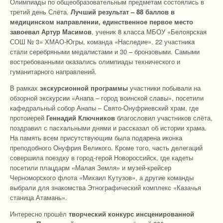
Олимпиады по общеобразовательным предметам состоялись в
третий день Слёта.
Л
учший результат – 88 баллов в
медицинском направлении, единственное первое место
завоевал Артур Масимов
, ученик 8 класса МБОУ «Белоярская
СОШ № 3» ХМАО-Югры, команда «Наследие». 22 участника
стали серебряными медалистами и 30 – бронзовыми. Самыми
востребованными оказались олимпиады технического и
гуманитарного направлений.
В рамках
экскурсионной программы
участники побывали на
обзорной экскурсии «Анапа – город воинской славы», посетили
кафедральный собор Анапы – Свято-Онуфриевский храм, где
протоиерей
Геннадий Ключников
благословил участников слёта,
поздравил с пасхальными днями и рассказал об истории храма.
На память всем присутствующим была подарена иконка
преподобного Онуфрия Великого. Кроме того, часть делегаций
совершила поездку в город-герой Новороссийск, где кадеты
посетили плацдарм «Малая Земля» и музей-крейсер
Черноморского флота «Михаил Кутузов», а другие команды
выбрали для знакомства Этнографический комплекс «Казачья
станица Атамань».
Интересно прошёл
творческий конкурс инсценированной