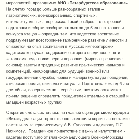
мероприятий, проводимых
АНО «Петербургское образование».
На слётах гораздо больше разнообразных этапов –
патриотических, военизированных, спортивных,
интеллектуальных, творческих. Такой разброс – от строевой
подготовки и сборки-разборки автоматов до бальных танцев и
конкурса чтецов – оправдан тем, что кадетское воспитание
подразумевает всестороннее гармоничное развитие личности и
опирается на опыт воспитания в Русских императорских
кадетских корпусах, содержание которого сводилось к пяти
«столпам» педагогики: вера и верования (мировоззренческие
основы); заветы и традиции; развитие практических навыков и
компетенций, необходимых для будущей военной или
государственной службы; нравы и манеры (культура поведения,
этические нормы), символы и ритуалы. Подготовка команд была
достойная, соперничество – серьёзным, поэтому оргкомитет
принял решение определять победителей отдельно в старшей и
младшей возрастных группах.
Открытие слёта состоялось на главной сцене
детского курорта
«Вита»,
делегации торжественно возложили корзины с цветами к
памятникам генералиссимусу А.В. Суворову и адмиралу П.С.
Нахимову. Праздничное приветствие с важным напутствием к
кадетам поступило от главнокомандующего Военно-Морским