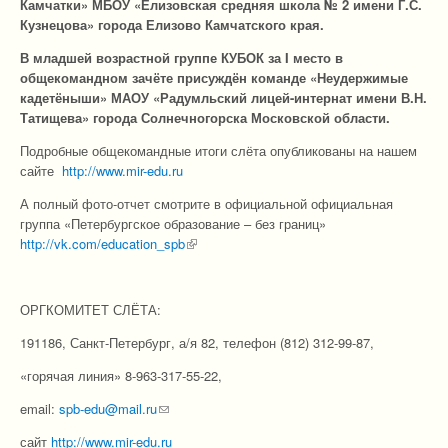
Камчатки» МБОУ «Елизовская средняя школа № 2 имени Г.С.
Кузнецова» города Елизово Камчатского края.
В младшей возрастной группе КУБОК за I место в
общекомандном зачёте присуждён команде «Неудержимые
кадетёныши» МАОУ «Радумльский лицей-интернат имени В.Н.
Татищева» города Солнечногорска Московской области.
Подробные общекомандные итоги слёта опубликованы на нашем
сайте
http://www.mir-edu.ru
А полный фото-отчет смотрите в официальной официальная
группа «Петербургское образование – без границ»
http://vk.com/education_spb
(link is external)
ОРГКОМИТЕТ СЛЁТА:
191186, Санкт-Петербург, а/я 82, телефон (812) 312-99-87,
«горячая линия» 8-963-317-55-22,
email:
spb-edu@mail.ru
(link sends e-mail)
сайт
http://www.mir-edu.ru