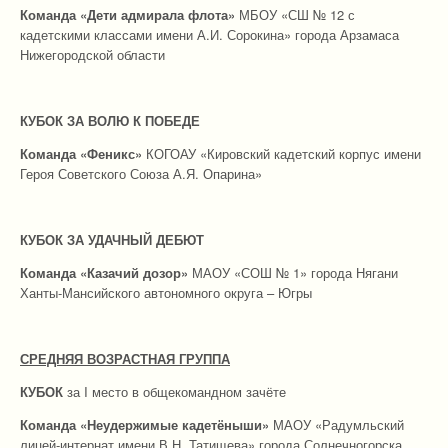
Команда «Дети адмирала флота»
МБОУ «СШ № 12 с
кадетскими классами имени А.И. Сорокина» города Арзамаса
Нижегородской области
КУБОК ЗА ВОЛЮ К ПОБЕДЕ
Команда
«Феникс»
КОГОАУ «Кировский кадетский корпус имени
Героя Советского Союза А.Я. Опарина»
КУБОК ЗА УДАЧНЫЙ ДЕБЮТ
Команда «Казачий дозор»
МАОУ «СОШ № 1» города Нягани
Ханты‑Мансийского автономного округа – Югры
СРЕДНЯЯ ВОЗРАСТНАЯ ГРУППА
КУБОК
за I место в общекомандном зачёте
Команда «Неудержимые кадетёныши»
МАОУ «Радумльский
лицей-интернат имени В.Н. Татищева» города Солнечногорска