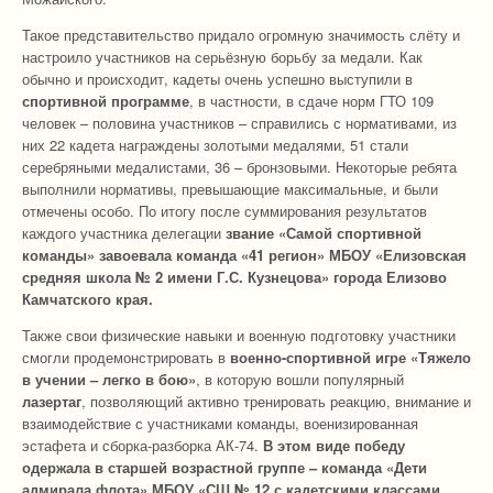
Такое представительство придало огромную значимость слёту и
настроило участников на серьёзную борьбу за медали. Как
обычно и происходит, кадеты очень успешно выступили в
спортивной программе
, в частности, в сдаче норм ГТО 109
человек – половина участников – справились с нормативами, из
них 22 кадета награждены золотыми медалями, 51 стали
серебряными медалистами, 36 – бронзовыми. Некоторые ребята
выполнили нормативы, превышающие максимальные, и были
отмечены особо. По итогу после суммирования результатов
каждого участника делегации
звание «Самой спортивной
команды» завоевала команда «41 регион» МБОУ «Елизовская
средняя школа № 2 имени Г.С. Кузнецова» города Елизово
Камчатского края.
Также свои физические навыки и военную подготовку участники
смогли продемонстрировать в
военно-спортивной игре «Тяжело
в учении – легко в бою»
, в которую вошли популярный
лазертаг
, позволяющий активно тренировать реакцию, внимание и
взаимодействие с участниками команды, военизированная
эстафета и сборка-разборка АК-74.
В этом виде победу
одержала в старшей возрастной группе – команда «Дети
адмирала флота» МБОУ «СШ № 12 с кадетскими классами