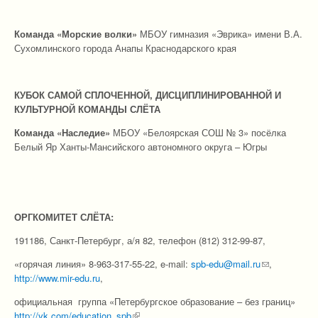
Команда
«Морские волки»
МБОУ гимназия «Эврика» имени В.А.
Сухомлинского города Анапы Краснодарского края
КУБОК САМОЙ СПЛОЧЕННОЙ, ДИСЦИПЛИНИРОВАННОЙ И
КУЛЬТУРНОЙ КОМАНДЫ СЛЁТА
Команда «Наследие»
МБОУ «Белоярская СОШ № 3» посёлка
Белый Яр Ханты‑Мансийского автономного округа – Югры
ОРГКОМИТЕТ СЛЁТА:
191186, Санкт-Петербург, а/я 82, телефон (812) 312-99-87,
«горячая линия» 8-963-317-55-22, e-mail:
spb-edu@mail.ru
(link sends e-
,
http://www.mir-edu.ru
,
mail)
официальная группа «Петербургское образование – без границ»
http://vk.com/education_spb
(link is external)