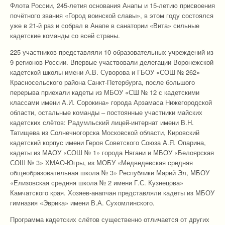
Флота России, 245-летия основания Анапы и 15-летию присвоения
почётного звания «Город воинской славы», в этом году состоялся
уже в 21-й раз и собрал в Анапе в санатории «Вита» сильные
кадетские команды со всей страны.
225 участников представляли 10 образовательных учреждений из
9 регионов России. Впервые участвовали делегации Воронежской
кадетской школы имени А.В. Суворова и ГБОУ «СОШ № 262»
Красносельского района Санкт‑Петербурга, после большого
перерыва приехали кадеты из МБОУ «СШ № 12 с кадетскими
классами имени А.И. Сорокина» города Арзамаса Нижегородской
области, остальные команды – постоянные участники майских
кадетских слётов: Радумльский лицей-интернат имени В.Н.
Татищева из Солнечногорска Московской области, Кировский
кадетский корпус имени Героя Советского Союза А.Я. Опарина,
кадеты из МАОУ «СОШ № 1» города Нягани и МБОУ «Белоярская
СОШ № 3» ХМАО-Югры, из МОБУ «Медведевская средняя
общеобразовательная школа № 3» Республики Марий Эл, МБОУ
«Елизовская средняя школа № 2 имени Г.С. Кузнецова»
Камчатского края. Хозяев-анапчан представляли кадеты из МБОУ
гимназия «Эврика» имени В.А. Сухомлинского.
Программа кадетских слётов существенно отличается от других