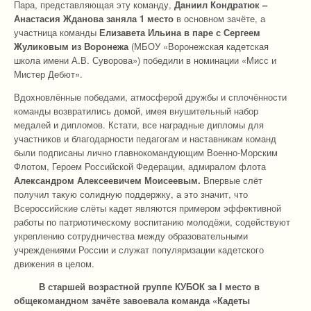
Пара, представляющая эту команду,
Даниил Кондратюк –
Анастасия Жданова заняла 1 место
в основном зачёте, а
участница команды
Елизавета Ильина в паре с Сергеем
Жуликовым
из Воронежа
(МБОУ «Воронежская кадетская
школа имени А.В. Суворова») победили в номинации «Мисс и
Мистер Дебют».
Вдохновлённые победами, атмосферой дружбы и сплочённости
команды возвратились домой, имея внушительный набор
медалей и дипломов. Кстати, все наградные дипломы для
участников и благодарности педагогам и наставникам команд
были подписаны лично главнокомандующим Военно-Морским
Флотом, Героем Российской Федерации, адмиралом флота
Александром Алексеевичем Моисеевым.
Впервые слёт
получил такую солидную поддержку, а это значит, что
Всероссийские слёты кадет являются примером эффективной
работы по патриотическому воспитанию молодёжи, содействуют
укреплению сотрудничества между образовательными
учреждениями России и служат популяризации кадетского
движения в целом.
В старшей возрастной группе КУБОК за I место в
общекомандном зачёте завоевала команда «Кадеты